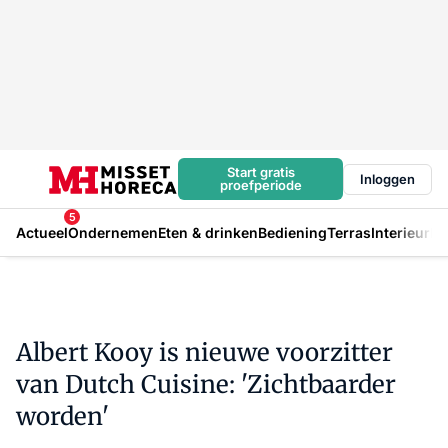
Start gratis
Inloggen
proefperiode
5
Actueel
Ondernemen
Eten & drinken
Bediening
Terras
Interieur
In
Albert Kooy is nieuwe voorzitter
van Dutch Cuisine: 'Zichtbaarder
worden'