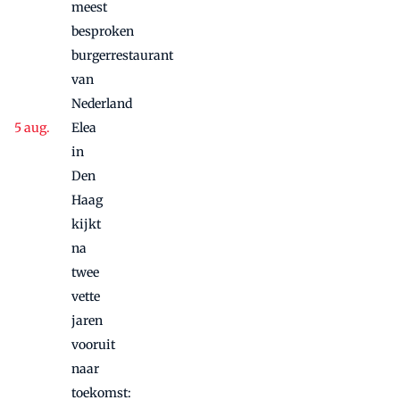
meest
besproken
burgerrestaurant
van
Nederland
Elea
in
Den
Haag
kijkt
na
twee
vette
jaren
vooruit
naar
toekomst: