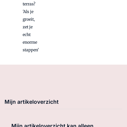
terras?
'Als je
groeit,
zet je
echt
enorme
stappen'
Mijn artikeloverzicht
Mijn artikeloverzicht kan alleen