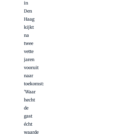
in
Den
Haag
kijkt
na
twee
vette
jaren
vooruit
naar
toekomst:
'Waar
hecht
de
gast
écht
waarde