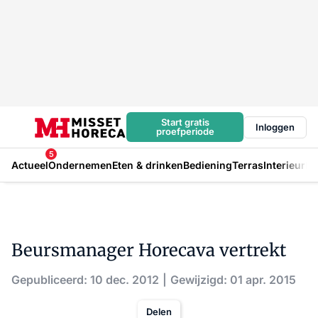
Start gratis
Inloggen
proefperiode
5
Actueel
Ondernemen
Eten & drinken
Bediening
Terras
Interieur
In
Beursmanager Horecava vertrekt
Gepubliceerd: 10 dec. 2012
Gewijzigd: 01 apr. 2015
Delen