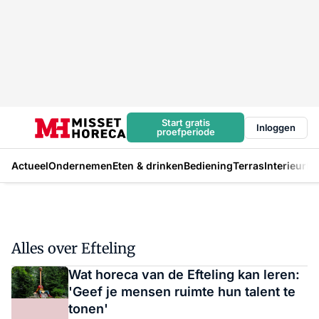
Start gratis
Inloggen
proefperiode
Actueel
Ondernemen
Eten & drinken
Bediening
Terras
Interieur
In
Alles over Efteling
Wat horeca van de Efteling kan leren:
'Geef je mensen ruimte hun talent te
tonen'