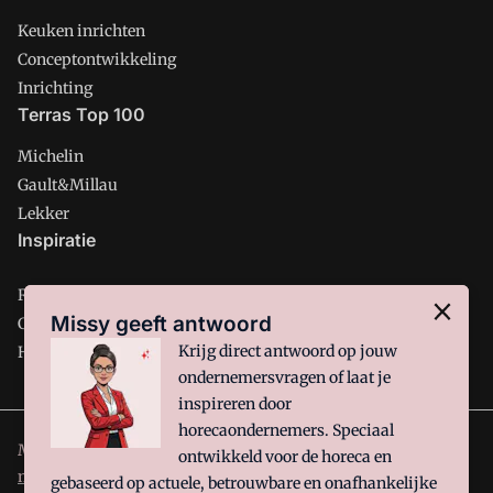
Keuken inrichten
Conceptontwikkeling
Inrichting
Terras Top 100
Michelin
Gault&Millau
Lekker
Inspiratie
Restaurant
Missy geeft antwoord
Café
Krijg direct antwoord op jouw
Hotel
ondernemersvragen of laat je
inspireren door
horecaondernemers. Speciaal
Misset Horeca is onderdeel van VMN media. Lees in
ons
ontwikkeld voor de horeca en
manifest
waar VMN media voor staat. Op gebruik van deze
gebaseerd op actuele, betrouwbare en onafhankelijke