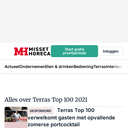
Start gratis
Inloggen
proefperiode
Actueel
Ondernemen
Eten & drinken
Bediening
Terras
Interieur
In
Alles over Terras Top 100 2021
Terras Top 100
GESPONSORD
verwelkomt gasten met opvallende
zomerse portcocktail