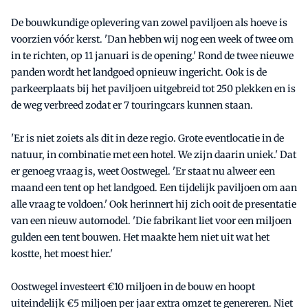
De bouwkundige oplevering van zowel paviljoen als hoeve is
voorzien vóór kerst. 'Dan hebben wij nog een week of twee om
in te richten, op 11 januari is de opening.' Rond de twee nieuwe
panden wordt het landgoed opnieuw ingericht. Ook is de
parkeerplaats bij het paviljoen uitgebreid tot 250 plekken en is
de weg verbreed zodat er 7 touringcars kunnen staan.
'Er is niet zoiets als dit in deze regio. Grote eventlocatie in de
natuur, in combinatie met een hotel. We zijn daarin uniek.' Dat
er genoeg vraag is, weet Oostwegel. 'Er staat nu alweer een
maand een tent op het landgoed. Een tijdelijk paviljoen om aan
alle vraag te voldoen.' Ook herinnert hij zich ooit de presentatie
van een nieuw automodel. 'Die fabrikant liet voor een miljoen
gulden een tent bouwen. Het maakte hem niet uit wat het
kostte, het moest hier.'
Oostwegel investeert €10 miljoen in de bouw en hoopt
uiteindelijk €5 miljoen per jaar extra omzet te genereren. Niet