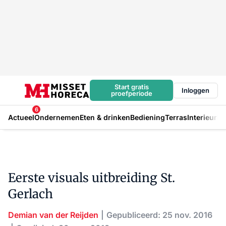
Start gratis
Inloggen
proefperiode
6
Actueel
Ondernemen
Eten & drinken
Bediening
Terras
Interieur
In
Eerste visuals uitbreiding St.
Gerlach
Demian van der Reijden
Gepubliceerd: 25 nov. 2016