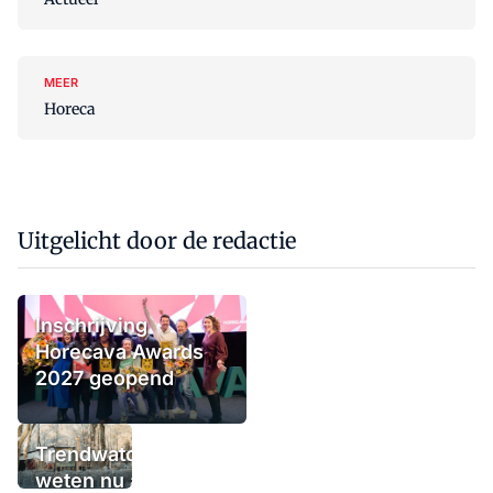
MEER
Horeca
Uitgelicht door de redactie
Inschrijving
Horecava Awards
2027 geopend
Trendwatchers
weten nu al wat