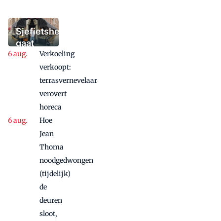
het winterterras
moet bieden:
'Iedere dag een
Sjefietshe
waaaaaanzinnige
gaat
aanbieding'
Verkoeling
vanwege
succes
verkoopt:
nog
terrasvernevelaar
maandje
verovert
door
horeca
Hoe
Jean
Thoma
noodgedwongen
(tijdelijk)
de
deuren
sloot,