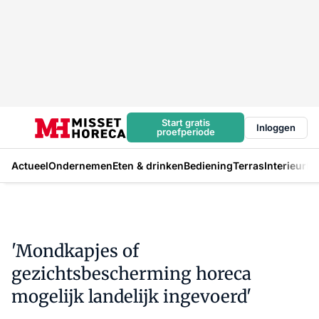
Start gratis
Inloggen
proefperiode
Actueel
Ondernemen
Eten & drinken
Bediening
Terras
Interieur
In
'Mondkapjes of
gezichtsbescherming horeca
mogelijk landelijk ingevoerd'