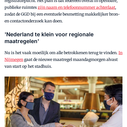
registratieplicht. Het plan is dat iedereen overal in openbare,
publieke ruimtes
zijn naam en telefoonnummer achterlaat
,
zodat de GGD bij een eventuele besmetting makkelijker bron-
en contactonderzoek kan doen.
'Nederland te klein voor regionale
maatregelen'
Nu is het vaak moeilijk om alle betrokkenen terug te vinden.
In
Nijmegen
gaat de nieuwe maatregel maandagmorgen alvast
van start op het stadhuis.