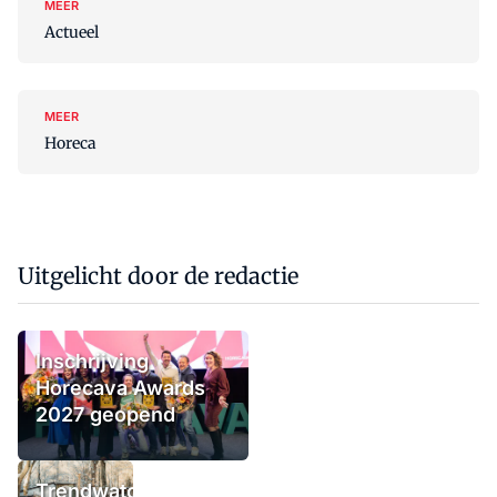
MEER
Actueel
MEER
Horeca
Uitgelicht door de redactie
Inschrijving
Horecava Awards
2027 geopend
Trendwatchers