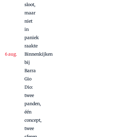
sloot,
maar
niet
in
paniek
raakte
Binnenkijken
bij
Barra
Gio
Dio:
twee
panden,
één
concept,
twee
sferen