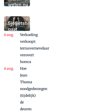
weten nu al wat
het winterterras
moet bieden:
'Iedere dag een
Sjefietshe
waaaaaanzinnige
gaat
aanbieding'
Verkoeling
vanwege
succes
verkoopt:
nog
terrasvernevelaar
maandje
verovert
door
horeca
Hoe
Jean
Thoma
noodgedwongen
(tijdelijk)
de
deuren