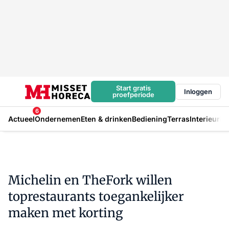
Start gratis
Inloggen
proefperiode
6
Actueel
Ondernemen
Eten & drinken
Bediening
Terras
Interieur
In
Michelin en TheFork willen
toprestaurants toegankelijker
maken met korting