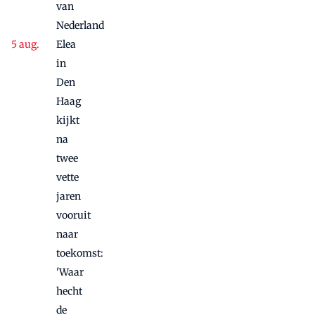
van
Nederland
Elea
in
Den
Haag
kijkt
na
twee
vette
jaren
vooruit
naar
toekomst:
'Waar
hecht
de