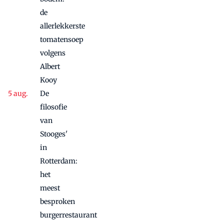
twee sferen
de
allerlekkerste
tomatensoep
volgens
Albert
Kooy
De
filosofie
van
Stooges'
in
Rotterdam:
het
meest
besproken
burgerrestaurant