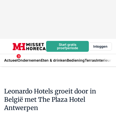
Start gratis
Inloggen
proefperiode
3
Actueel
Ondernemen
Eten & drinken
Bediening
Terras
Interieur
In
Leonardo Hotels groeit door in
België met The Plaza Hotel
Antwerpen