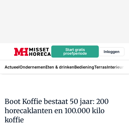
Start gratis
Inloggen
proefperiode
Actueel
Ondernemen
Eten & drinken
Bediening
Terras
Interieur
In
Boot Koffie bestaat 50 jaar: 200
horecaklanten en 100.000 kilo
koffie