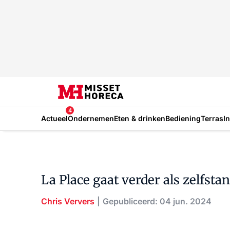
4
Actueel
Ondernemen
Eten & drinken
Bediening
Terras
I
La Place gaat verder als zelfsta
Chris Ververs
Gepubliceerd: 04 jun. 2024