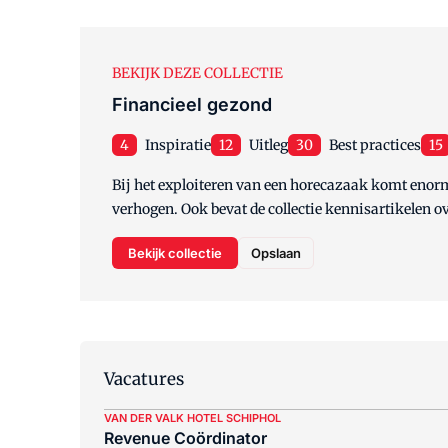
BEKIJK DEZE COLLECTIE
Financieel gezond
4
Inspiratie
12
Uitleg
30
Best practices
15
Bij het exploiteren van een horecazaak komt enorm 
verhogen. Ook bevat de collectie kennisartikelen o
Bekijk collectie
Opslaan
Vacatures
VAN DER VALK HOTEL SCHIPHOL
Revenue Coördinator