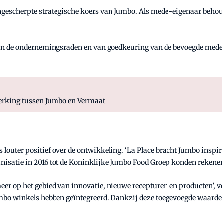
ngescherpte strategische koers van Jumbo. Als mede-eigenaar behou
an de ondernemingsraden en van goedkeuring van de bevoegde mededi
erking tussen Jumbo en Vermaat
outer positief over de ontwikkeling. ‘La Place bracht Jumbo inspira
anisatie in 2016 tot de Koninklijke Jumbo Food Groep konden rekenen
meer op het gebied van innovatie, nieuwe recepturen en producten’, 
umbo winkels hebben geïntegreerd. Dankzij deze toegevoegde waar