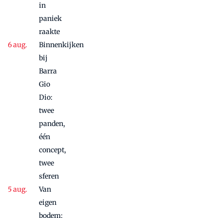
in
paniek
raakte
Binnenkijken
bij
Barra
Gio
Dio:
twee
panden,
één
concept,
twee
sferen
Van
eigen
bodem: