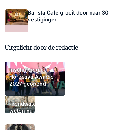
Barista Cafe groeit door naar 30
vestigingen
Uitgelicht door de redactie
Inschrijving
Horecava Awards
2027 geopend
Trendwatchers
weten nu al wat
het winterterras
moet bieden: