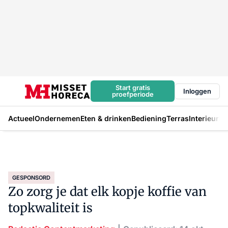
Start gratis
Inloggen
proefperiode
Actueel
Ondernemen
Eten & drinken
Bediening
Terras
Interieur
In
GESPONSORD
Zo zorg je dat elk kopje koffie van
topkwaliteit is