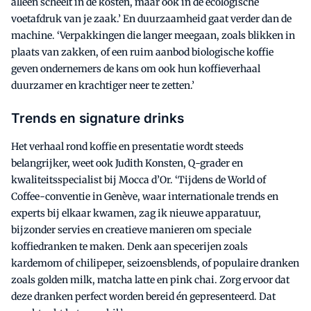
alleen scheelt in de kosten, maar ook in de ecologische
voetafdruk van je zaak.’ En duurzaamheid gaat verder dan de
machine. ‘Verpakkingen die langer meegaan, zoals blikken in
plaats van zakken, of een ruim aanbod biologische koffie
geven ondernemers de kans om ook hun koffieverhaal
duurzamer en krachtiger neer te zetten.’
Trends en signature drinks
Het verhaal rond koffie en presentatie wordt steeds
belangrijker, weet ook Judith Konsten, Q-grader en
kwaliteitsspecialist bij Mocca d’Or. ‘Tijdens de World of
Coffee-conventie in Genève, waar internationale trends en
experts bij elkaar kwamen, zag ik nieuwe apparatuur,
bijzonder servies en creatieve manieren om speciale
koffiedranken te maken. Denk aan specerijen zoals
kardemom of chilipeper, seizoensblends, of populaire dranken
zoals golden milk, matcha latte en pink chai. Zorg ervoor dat
deze dranken perfect worden bereid én gepresenteerd. Dat