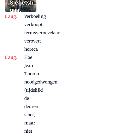
'Iedere dag een
Sjefietshe
waaaaaanzinnige
gaat
aanbieding'
Verkoeling
vanwege
succes
verkoopt:
nog
terrasvernevelaar
maandje
verovert
door
horeca
Hoe
Jean
Thoma
noodgedwongen
(tijdelijk)
de
deuren
sloot,
maar
niet