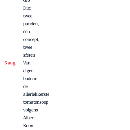
Gio
Dio:
twee
panden,
één
concept,
twee
sferen
Van
eigen
bodem:
de
allerlekkerste
tomatensoep
volgens
Albert
Kooy