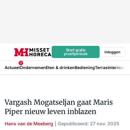
Start gratis
Inloggen
proefperiode
7
Actueel
Ondernemen
Eten & drinken
Bediening
Terras
Interieur
In
Vargash Mogatseljan gaat Maris
Piper nieuw leven inblazen
Hans van de Meeberg
Gepubliceerd: 27 nov. 2025