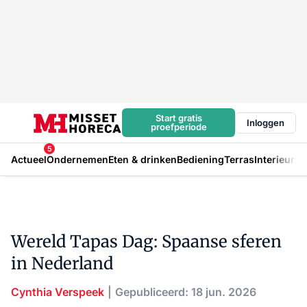
Start gratis
Inloggen
proefperiode
5
Actueel
Ondernemen
Eten & drinken
Bediening
Terras
Interieur
In
Wereld Tapas Dag: Spaanse sferen
in Nederland
Cynthia Verspeek
Gepubliceerd: 18 jun. 2026