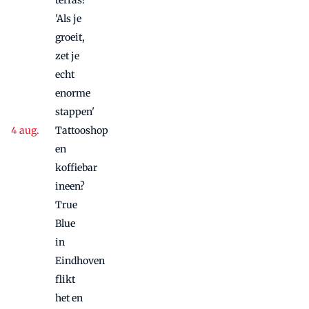
'Als je
groeit,
zet je
echt
enorme
stappen'
Tattooshop
en
koffiebar
ineen?
True
Blue
in
Eindhoven
flikt
het en