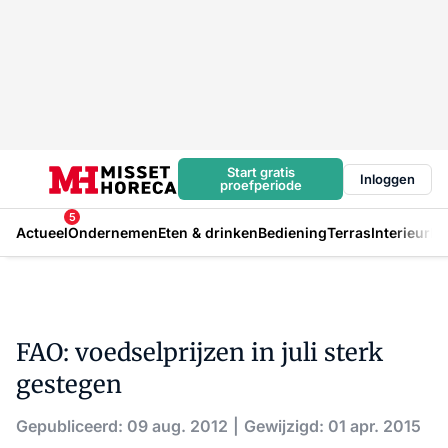
Start gratis
Inloggen
proefperiode
5
Actueel
Ondernemen
Eten & drinken
Bediening
Terras
Interieur
In
FAO: voedselprijzen in juli sterk
gestegen
Gepubliceerd: 09 aug. 2012
Gewijzigd: 01 apr. 2015