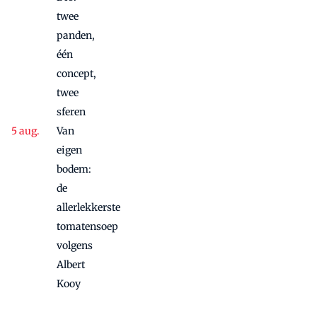
twee
panden,
één
concept,
twee
sferen
Van
eigen
bodem:
de
allerlekkerste
tomatensoep
volgens
Albert
Kooy