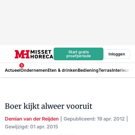
Start gratis
Inloggen
proefperiode
5
Actueel
Ondernemen
Eten & drinken
Bediening
Terras
Interieur
In
Boer kijkt alweer vooruit
Demian van der Reijden
Gepubliceerd: 19 apr. 2012
Gewijzigd: 01 apr. 2015