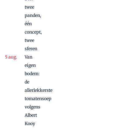
twee
panden,
één
concept,
twee
sferen
Van
eigen
bodem:
de
allerlekkerste
tomatensoep
volgens
Albert
Kooy