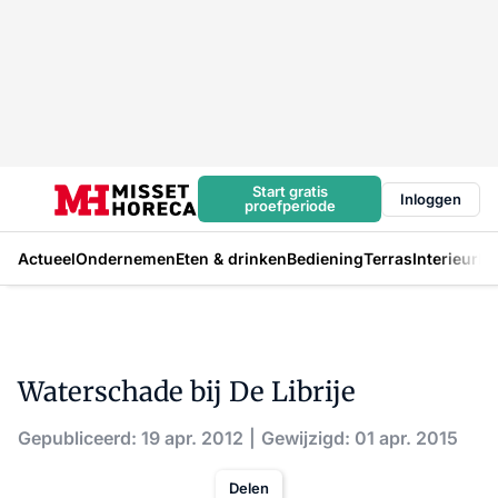
Start gratis
Inloggen
proefperiode
Actueel
Ondernemen
Eten & drinken
Bediening
Terras
Interieur
In
Waterschade bij De Librije
Gepubliceerd: 19 apr. 2012
Gewijzigd: 01 apr. 2015
Delen