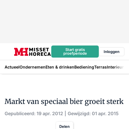
Start gratis
Inloggen
proefperiode
Actueel
Ondernemen
Eten & drinken
Bediening
Terras
Interieur
In
Markt van speciaal bier groeit sterk
Gepubliceerd: 19 apr. 2012
Gewijzigd: 01 apr. 2015
Delen