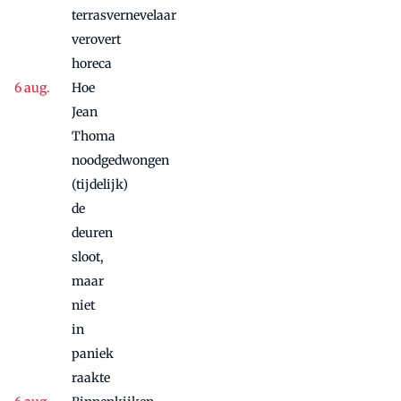
nog
terrasvernevelaar
maandje
verovert
door
horeca
Hoe
Jean
Thoma
noodgedwongen
(tijdelijk)
de
deuren
sloot,
maar
niet
in
paniek
raakte