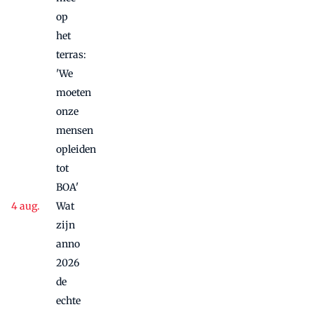
'Waar
op
hecht de
het
gast écht
waarde
terras:
aan?'
'We
moeten
onze
mensen
opleiden
tot
BOA'
Wat
zijn
anno
2026
de
echte