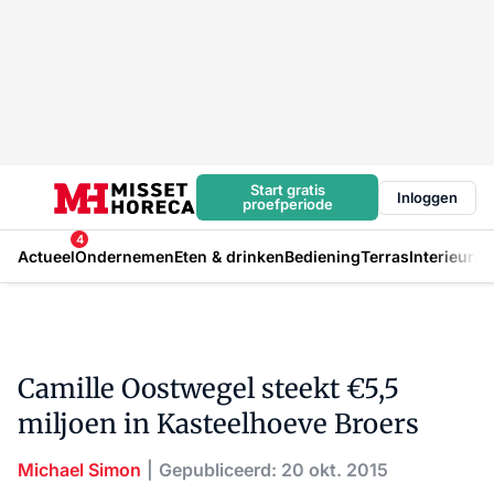
Start gratis
Inloggen
proefperiode
4
Actueel
Ondernemen
Eten & drinken
Bediening
Terras
Interieur
In
Camille Oostwegel steekt €5,5
miljoen in Kasteelhoeve Broers
Michael Simon
Gepubliceerd: 20 okt. 2015