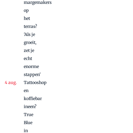
margemakers
op
het
terras?
'Als je
groeit,
zet je
echt
enorme
stappen'
Tattooshop
en
koffiebar
ineen?
True
Blue
in