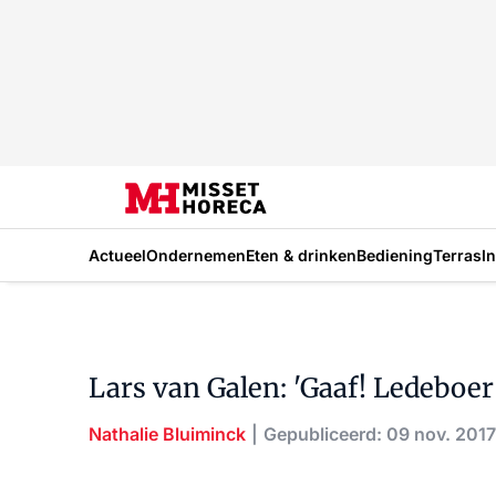
Actueel
Ondernemen
Eten & drinken
Bediening
Terras
I
Lars van Galen: 'Gaaf! Ledeboer
Nathalie Bluiminck
Gepubliceerd: 09 nov. 2017