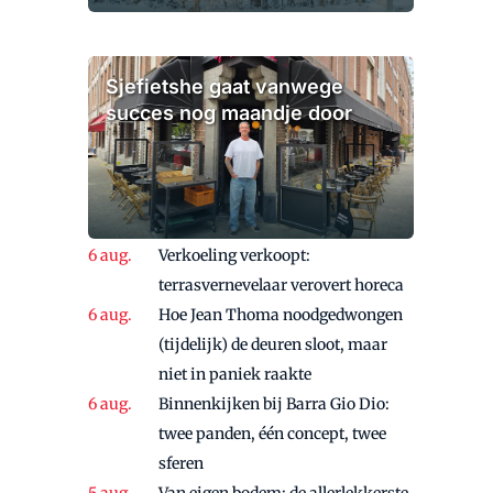
Sjefietshe gaat vanwege
succes nog maandje door
Verkoeling verkoopt:
terrasvernevelaar verovert horeca
Hoe Jean Thoma noodgedwongen
(tijdelijk) de deuren sloot, maar
niet in paniek raakte
Binnenkijken bij Barra Gio Dio:
twee panden, één concept, twee
sferen