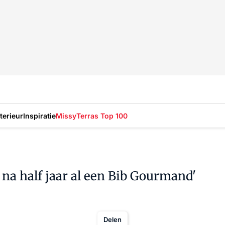
nterieur
Inspiratie
Missy
Terras Top 100
 na half jaar al een Bib Gourmand'
Delen