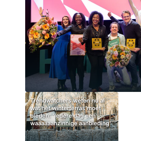
Trendwatchers weten nu al
wat het winterterras moet
bieden: 'Iedere dag een
waaaaaanzinnige aanbieding'