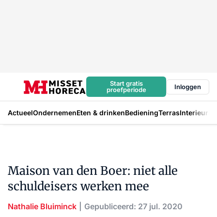
Start gratis
Inloggen
proefperiode
Actueel
Ondernemen
Eten & drinken
Bediening
Terras
Interieur
In
Maison van den Boer: niet alle
schuldeisers werken mee
Nathalie Bluiminck
Gepubliceerd: 27 jul. 2020