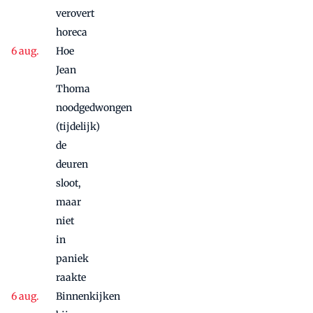
maandje
verovert
door
horeca
Hoe
Jean
Thoma
noodgedwongen
(tijdelijk)
de
deuren
sloot,
maar
niet
in
paniek
raakte
Binnenkijken