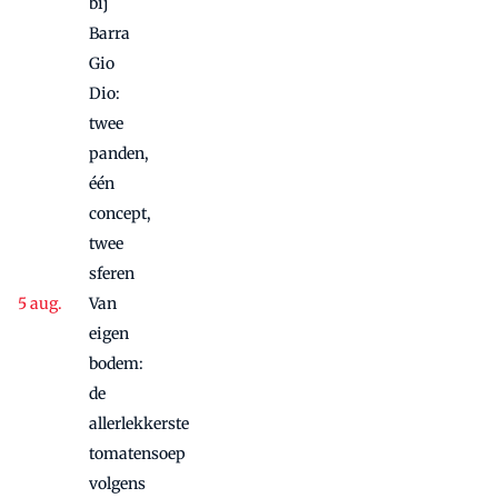
bij
Barra
Gio
Dio:
twee
panden,
één
concept,
twee
sferen
Van
eigen
bodem:
de
allerlekkerste
tomatensoep
volgens