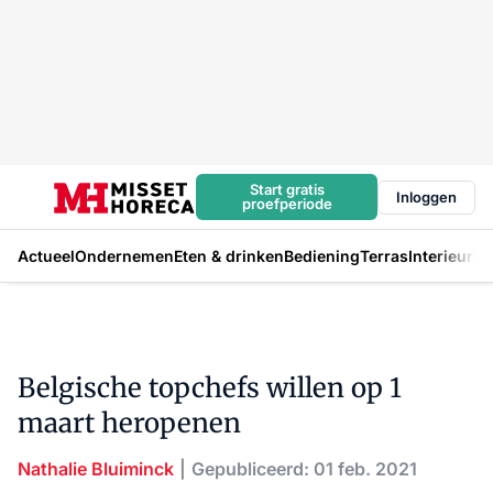
Start gratis
Inloggen
proefperiode
Actueel
Ondernemen
Eten & drinken
Bediening
Terras
Interieur
In
Belgische topchefs willen op 1
maart heropenen
Nathalie Bluiminck
Gepubliceerd: 01 feb. 2021