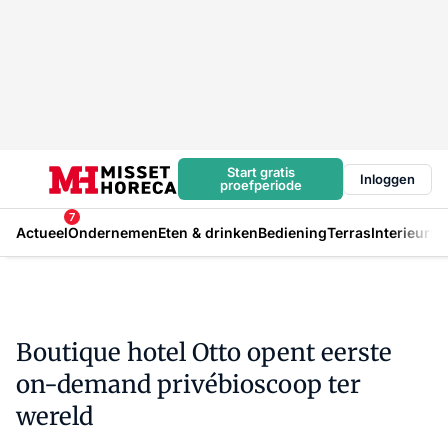
Start gratis
Inloggen
proefperiode
7
Actueel
Ondernemen
Eten & drinken
Bediening
Terras
Interieur
In
Boutique hotel Otto opent eerste
on-demand privébioscoop ter
wereld