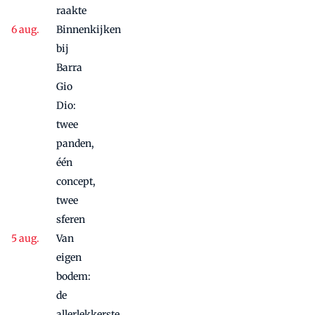
raakte
Binnenkijken
bij
Barra
Gio
Dio:
twee
panden,
één
concept,
twee
sferen
Van
eigen
bodem:
de
allerlekkerste