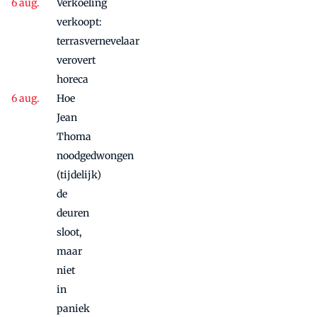
aanbieding'
Verkoeling
vanwege
succes
verkoopt:
nog
terrasvernevelaar
maandje
verovert
door
horeca
Hoe
Jean
Thoma
noodgedwongen
(tijdelijk)
de
deuren
sloot,
maar
niet
in
paniek