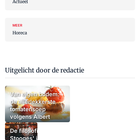
Actueel
MEER
Horeca
Uitgelicht door de redactie
Van eigen bodem:
de allerlekkerste
tomatensoep
volgens Albert
Kooy
De filosofie van
Stooges' in