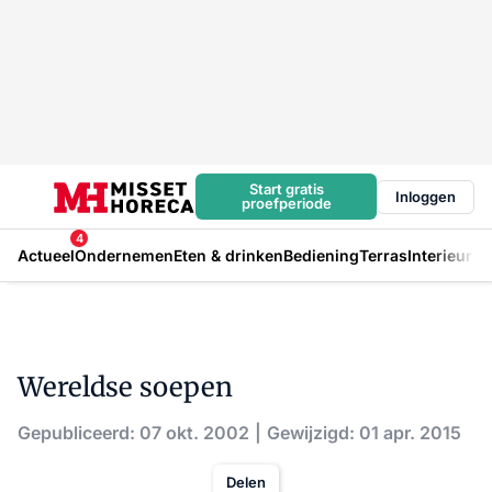
Start gratis
Inloggen
proefperiode
4
Actueel
Ondernemen
Eten & drinken
Bediening
Terras
Interieur
In
Wereldse soepen
Gepubliceerd: 07 okt. 2002
Gewijzigd: 01 apr. 2015
Delen