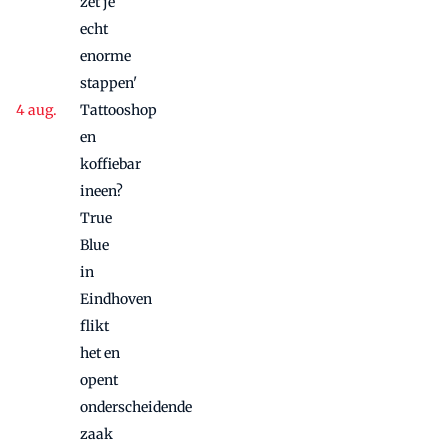
zet je
echt
enorme
stappen'
Tattooshop
en
koffiebar
ineen?
True
Blue
in
Eindhoven
flikt
het en
opent
onderscheidende
zaak