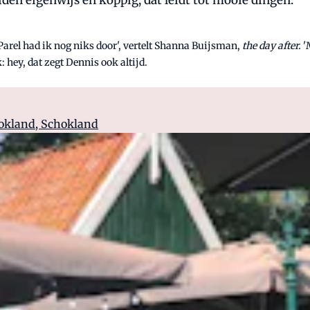
iden eigenwijs en koppig, dat leidt tot mooie dingen.'
Parel had ik nog niks door', vertelt Shanna Buijsman,
the day after.
'
k: hey, dat zegt Dennis ook altijd.
hokland, Schokland