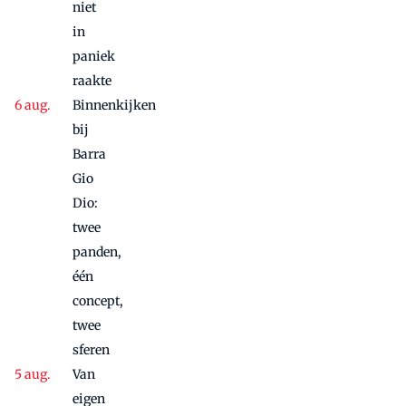
niet
in
paniek
raakte
Binnenkijken
bij
Barra
Gio
Dio:
twee
panden,
één
concept,
twee
sferen
Van
eigen