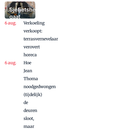
moet bieden:
'Iedere dag een
Sjefietshe
waaaaaanzinnige
gaat
aanbieding'
Verkoeling
vanwege
succes
verkoopt:
nog
terrasvernevelaar
maandje
verovert
door
horeca
Hoe
Jean
Thoma
noodgedwongen
(tijdelijk)
de
deuren
sloot,
maar