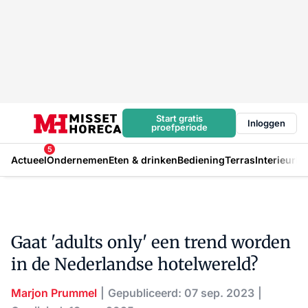
Start gratis
Inloggen
proefperiode
5
Actueel
Ondernemen
Eten & drinken
Bediening
Terras
Interieur
In
Gaat 'adults only' een trend worden
in de Nederlandse hotelwereld?
Marjon Prummel
Gepubliceerd: 07 sep. 2023