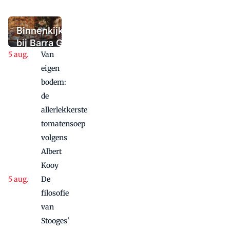
(tijdelijk) de
deuren sloot,
maar niet in
Binnenkijken
paniek raakte
bij Barra Gio
Van
Dio: twee
panden, één
eigen
concept,
bodem:
twee sferen
de
allerlekkerste
tomatensoep
volgens
Albert
Kooy
De
filosofie
van
Stooges'