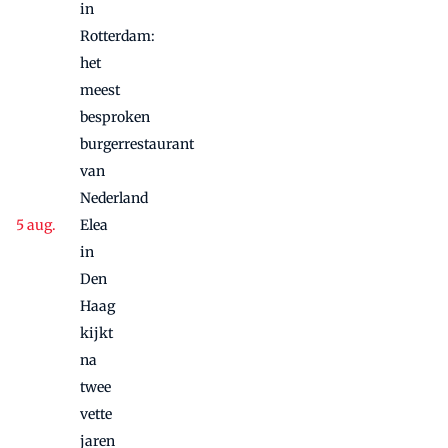
in
Rotterdam:
het
meest
besproken
burgerrestaurant
van
Nederland
Elea
in
Den
Haag
kijkt
na
twee
vette
jaren