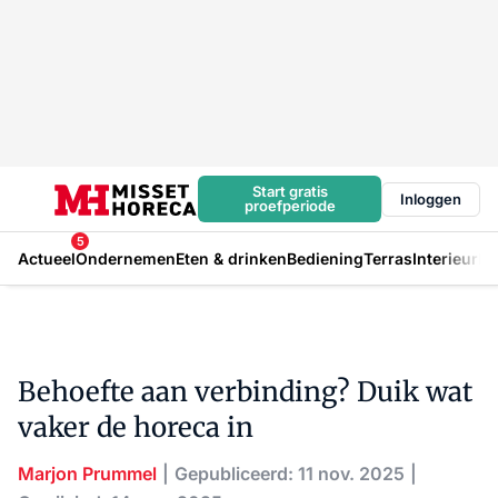
Start gratis
Inloggen
proefperiode
5
Actueel
Ondernemen
Eten & drinken
Bediening
Terras
Interieur
In
Behoefte aan verbinding? Duik wat
vaker de horeca in
Marjon Prummel
Gepubliceerd: 11 nov. 2025