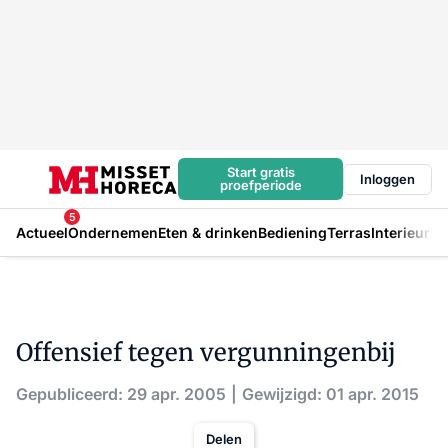
Start gratis
Inloggen
proefperiode
5
Actueel
Ondernemen
Eten & drinken
Bediening
Terras
Interieur
In
Offensief tegen vergunningenbij
Gepubliceerd: 29 apr. 2005
Gewijzigd: 01 apr. 2015
Delen