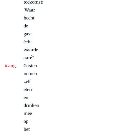
toekomst:
'Waar
hecht
de
gast
écht
waarde
aan?'
Gasten
nemen
zelf
eten
en
drinken
mee
op
het