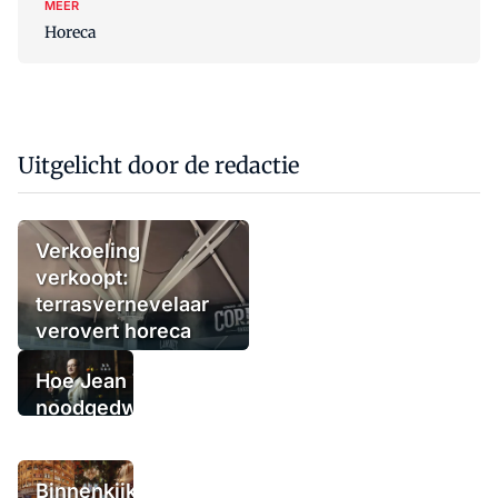
MEER
Horeca
Uitgelicht door de redactie
Verkoeling
verkoopt:
terrasvernevelaar
verovert horeca
Hoe Jean Thoma
noodgedwongen
(tijdelijk) de
deuren sloot,
maar niet in
Binnenkijken