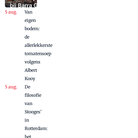
paniek raakte
bij Barra Gio
Van
Dio: twee
panden, één
eigen
concept,
bodem:
twee sferen
de
allerlekkerste
tomatensoep
volgens
Albert
Kooy
De
filosofie
van
Stooges'
in
Rotterdam:
het