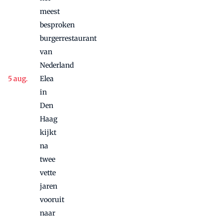
meest
besproken
burgerrestaurant
van
Nederland
Elea
in
Den
Haag
kijkt
na
twee
vette
jaren
vooruit
naar