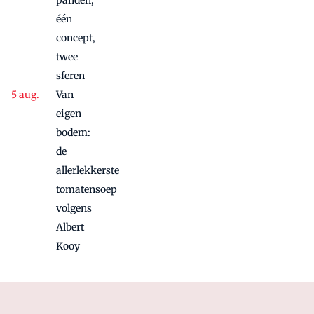
panden,
één
concept,
twee
sferen
Van
eigen
bodem:
de
allerlekkerste
tomatensoep
volgens
Albert
Kooy