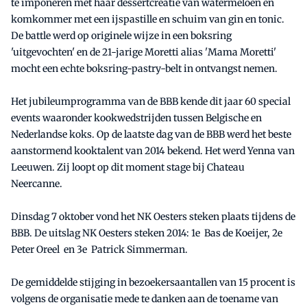
te imponeren met haar dessertcreatie van watermeloen en
komkommer met een ijspastille en schuim van gin en tonic.
De battle werd op originele wijze in een boksring
'uitgevochten' en de 21-jarige Moretti alias 'Mama Moretti'
mocht een echte boksring-pastry-belt in ontvangst nemen.
Het jubileumprogramma van de BBB kende dit jaar 60 special
events waaronder kookwedstrijden tussen Belgische en
Nederlandse koks. Op de laatste dag van de BBB werd het beste
aanstormend kooktalent van 2014 bekend. Het werd Yenna van
Leeuwen. Zij loopt op dit moment stage bij Chateau
Neercanne.
Dinsdag 7 oktober vond het NK Oesters steken plaats tijdens de
BBB. De uitslag NK Oesters steken 2014: 1e Bas de Koeijer, 2e
Peter Oreel en 3e Patrick Simmerman.
De gemiddelde stijging in bezoekersaantallen van 15 procent is
volgens de organisatie mede te danken aan de toename van