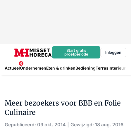
Start gratis
Inloggen
proefperiode
6
Actueel
Ondernemen
Eten & drinken
Bediening
Terras
Interieur
In
Meer bezoekers voor BBB en Folie
Culinaire
Gepubliceerd: 09 okt. 2014
Gewijzigd: 18 aug. 2016