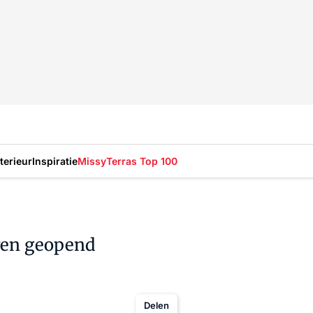
nterieur
Inspiratie
Missy
Terras Top 100
ren geopend
Delen