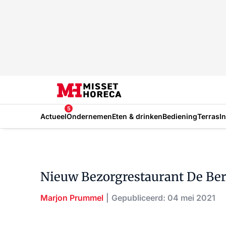
5
Actueel
Ondernemen
Eten & drinken
Bediening
Terras
I
Nieuw Bezorgrestaurant De Be
Marjon Prummel
Gepubliceerd: 04 mei 2021