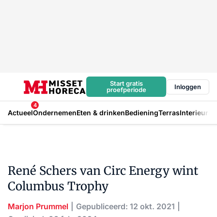
Start gratis
Inloggen
proefperiode
4
Actueel
Ondernemen
Eten & drinken
Bediening
Terras
Interieur
In
René Schers van Circ Energy wint
Columbus Trophy
Marjon Prummel
Gepubliceerd: 12 okt. 2021