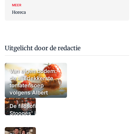
MEER
Horeca
Uitgelicht door de redactie
Van eigen bodem:
de allerlekkerste
tomatensoep
volgens Albert
Kooy
De filosofie van
Stooges' in
Rotterdam: het
meest