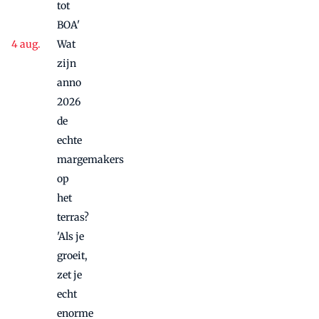
tot
BOA'
Wat
zijn
anno
2026
de
echte
margemakers
op
het
terras?
'Als je
groeit,
zet je
echt
enorme