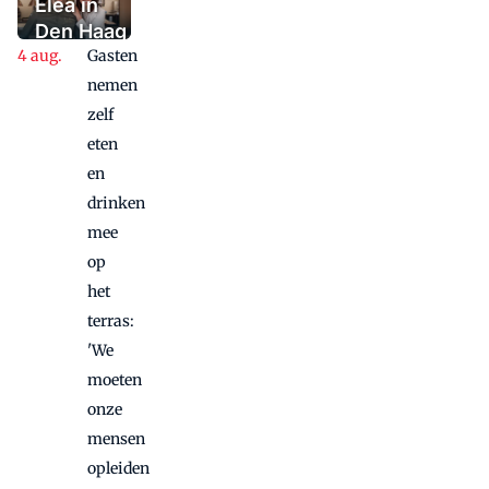
besproken
Elea in
burgerrestaurant
Den Haag
van Nederland
Gasten
kijkt na
twee
nemen
vette
zelf
jaren
eten
vooruit
en
naar
drinken
toekomst:
mee
'Waar
op
hecht de
het
gast écht
waarde
terras:
aan?'
'We
moeten
onze
mensen
opleiden