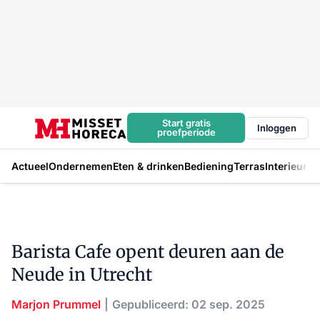
Start gratis
Inloggen
proefperiode
Actueel
Ondernemen
Eten & drinken
Bediening
Terras
Interieur
In
Barista Cafe opent deuren aan de
Neude in Utrecht
Marjon Prummel
Gepubliceerd: 02 sep. 2025