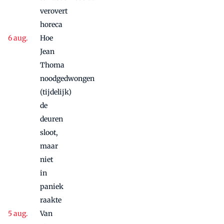
maandje
verovert
door
horeca
Hoe
Jean
Thoma
noodgedwongen
(tijdelijk)
de
deuren
sloot,
maar
niet
in
paniek
raakte
Van