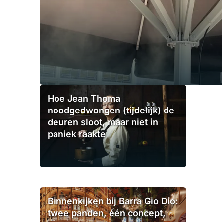
Hoe Jean Thoma
noodgedwongen (tijdelijk) de
deuren sloot, maar niet in
paniek raakte
Binnenkijken bij Barra Gio Dio:
twee panden, één concept,