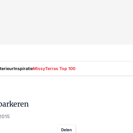
nterieur
Inspiratie
Missy
Terras Top 100
parkeren
 2015
Delen