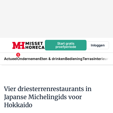
Start gratis
Inloggen
proefperiode
5
Actueel
Ondernemen
Eten & drinken
Bediening
Terras
Interieur
In
Vier driesterrenrestaurants in
Japanse Michelingids voor
Hokkaido