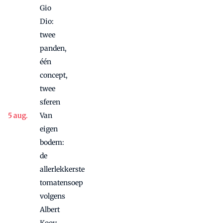
Gio
Dio:
twee
panden,
één
concept,
twee
sferen
Van
eigen
bodem:
de
allerlekkerste
tomatensoep
volgens
Albert
Kooy