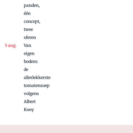
panden,
één
concept,
twee
sferen
Van
eigen
bodem:
de
allerlekkerste
tomatensoep
volgens
Albert
Kooy