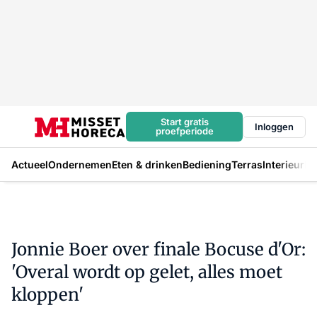
Start gratis
Inloggen
proefperiode
Actueel
Ondernemen
Eten & drinken
Bediening
Terras
Interieur
In
Jonnie Boer over finale Bocuse d'Or:
'Overal wordt op gelet, alles moet
kloppen'