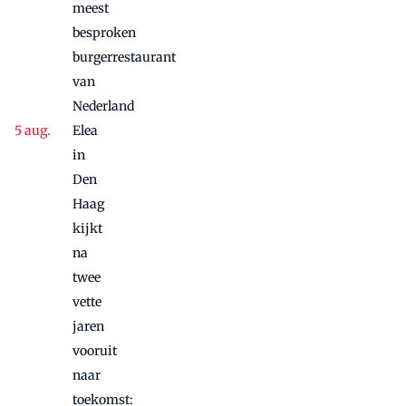
meest
besproken
burgerrestaurant
van
Nederland
Elea
in
Den
Haag
kijkt
na
twee
vette
jaren
vooruit
naar
toekomst: