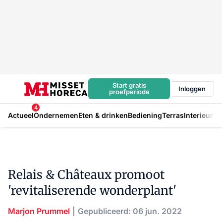
Start gratis
Inloggen
proefperiode
4
Actueel
Ondernemen
Eten & drinken
Bediening
Terras
Interieur
In
Relais & Châteaux promoot
'revitaliserende wonderplant'
Marjon Prummel
Gepubliceerd: 06 jun. 2022