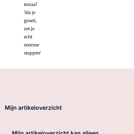
terras?
'Als je
groeit,
zet je
echt
enorme
stappen'
Mijn artikeloverzicht
Mijn artikeloverzicht kan alleen