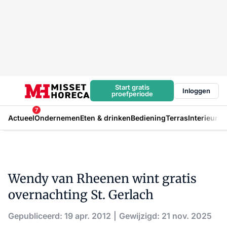
Start gratis
Inloggen
proefperiode
7
Actueel
Ondernemen
Eten & drinken
Bediening
Terras
Interieur
In
Wendy van Rheenen wint gratis
overnachting St. Gerlach
Gepubliceerd: 19 apr. 2012
Gewijzigd: 21 nov. 2025