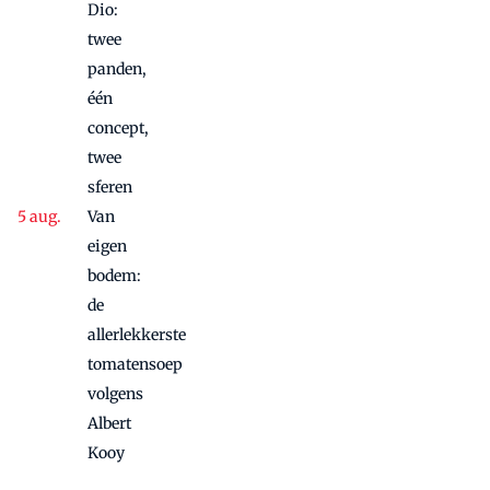
Dio:
twee
panden,
één
concept,
twee
sferen
Van
eigen
bodem:
de
allerlekkerste
tomatensoep
volgens
Albert
Kooy