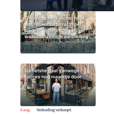
Trendwatchers weten nu al
wat het winterterras moet
bieden: 'Iedere dag een
waaaaaanzinnige aanbieding'
Sjefietshe gaat vanwege
succes nog maandje door
Verkoeling verkoopt: