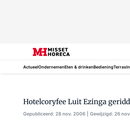
Actueel
Ondernemen
Eten & drinken
Bediening
Terras
I
Hotelcoryfee Luit Ezinga gerid
Gepubliceerd: 28 nov. 2006
Gewijzigd: 26 nov