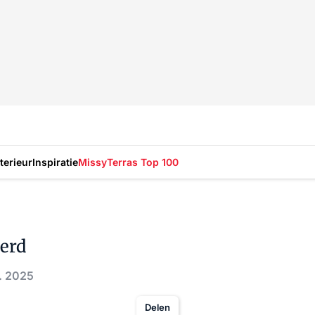
nterieur
Inspiratie
Missy
Terras Top 100
derd
. 2025
Delen