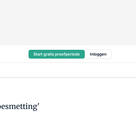
Start gratis proefperiode
Inloggen
besmetting'