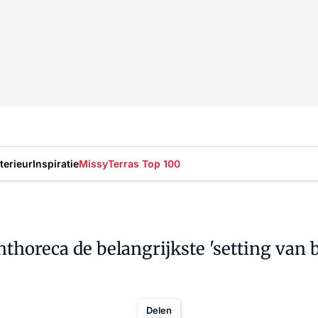
nterieur
Inspiratie
Missy
Terras Top 100
thoreca de belangrijkste 'setting van 
Delen