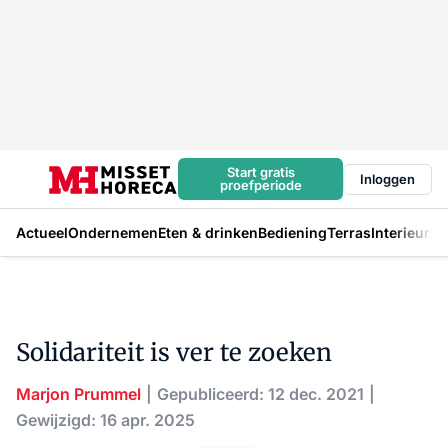
Start gratis
Inloggen
proefperiode
Actueel
Ondernemen
Eten & drinken
Bediening
Terras
Interieur
In
Solidariteit is ver te zoeken
Marjon Prummel
Gepubliceerd: 12 dec. 2021
Gewijzigd: 16 apr. 2025