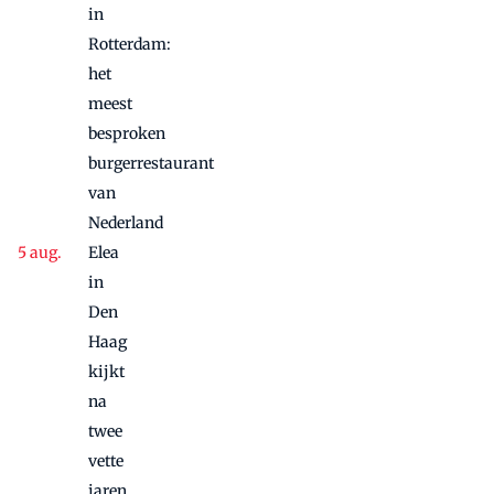
in
Rotterdam:
het
meest
besproken
burgerrestaurant
van
Nederland
Elea
in
Den
Haag
kijkt
na
twee
vette
jaren