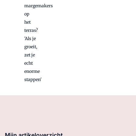
margemakers
op
het
terras?
'Als je
groeit,
zet je
echt
enorme
stappen'
Mijn artikeloverzicht