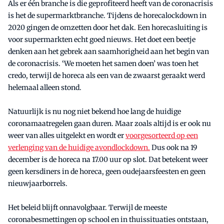
Als er één branche is die geprofiteerd heeft van de coronacrisis
is het de supermarktbranche. Tijdens de horecalockdown in
2020 gingen de omzetten door het dak. Een horecasluiting is
voor supermarkten echt goed nieuws. Het doet een beetje
denken aan het gebrek aan saamhorigheid aan het begin van
de coronacrisis. ‘We moeten het samen doen’ was toen het
credo, terwijl de horeca als een van de zwaarst geraakt werd
helemaal alleen stond.
Natuurlijk is nu nog niet bekend hoe lang de huidige
coronamaatregelen gaan duren. Maar zoals altijd is er ook nu
weer van alles uitgelekt en wordt er
voorgesorteerd op een
verlenging van de huidige avondlockdown.
Dus ook na 19
december is de horeca na 17.00 uur op slot. Dat betekent weer
geen kersdiners in de horeca, geen oudejaarsfeesten en geen
nieuwjaarborrels.
Het beleid blijft onnavolgbaar. Terwijl de meeste
coronabesmettingen op school en in thuissituaties ontstaan,