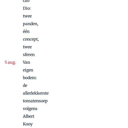
Gio
Dio:
twee
panden,
één
concept,
twee
sferen
Van
eigen
bodem:
de
allerlekkerste
tomatensoep
volgens
Albert
Kooy