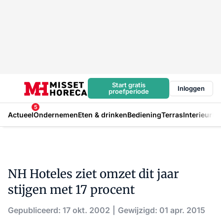
Start gratis
Inloggen
proefperiode
5
Actueel
Ondernemen
Eten & drinken
Bediening
Terras
Interieur
In
NH Hoteles ziet omzet dit jaar
stijgen met 17 procent
Gepubliceerd: 17 okt. 2002
Gewijzigd: 01 apr. 2015