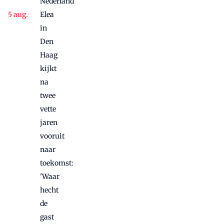
Nederland
Elea
in
Den
Haag
kijkt
na
twee
vette
jaren
vooruit
naar
toekomst:
'Waar
hecht
de
gast