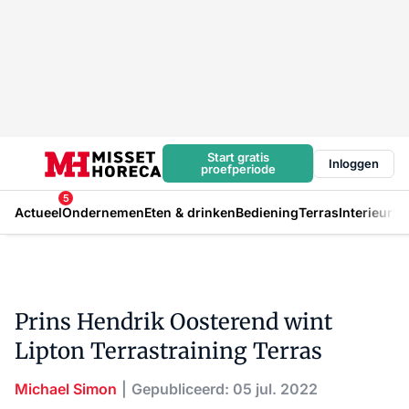
Start gratis
Inloggen
proefperiode
5
Actueel
Ondernemen
Eten & drinken
Bediening
Terras
Interieur
In
Prins Hendrik Oosterend wint
Lipton Terrastraining Terras
Michael Simon
Gepubliceerd: 05 jul. 2022