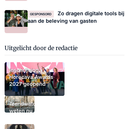
Zo dragen digitale tools bij
GESPONSORD
aan de beleving van gasten
Uitgelicht door de redactie
Inschrijving
Horecava Awards
2027 geopend
Trendwatchers
weten nu al wat
het winterterras
moet bieden: