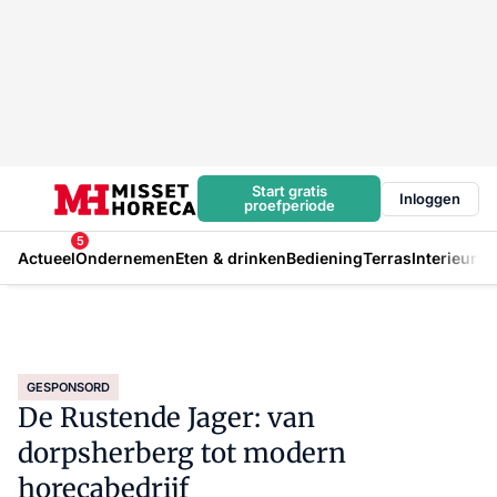
Start gratis
Inloggen
proefperiode
5
Actueel
Ondernemen
Eten & drinken
Bediening
Terras
Interieur
In
GESPONSORD
De Rustende Jager: van
dorpsherberg tot modern
horecabedrijf