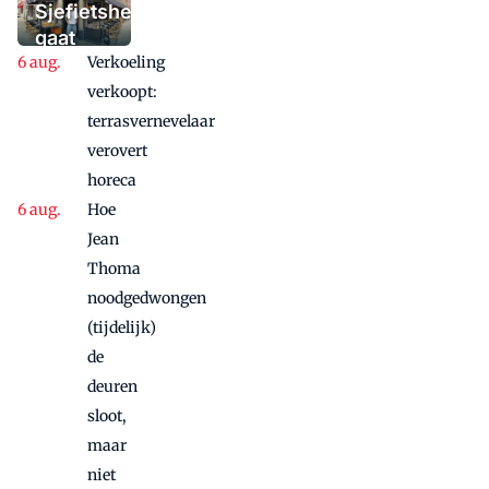
'Iedere dag een
Sjefietshe
waaaaaanzinnige
gaat
aanbieding'
Verkoeling
vanwege
succes
verkoopt:
nog
terrasvernevelaar
maandje
verovert
door
horeca
Hoe
Jean
Thoma
noodgedwongen
(tijdelijk)
de
deuren
sloot,
maar
niet