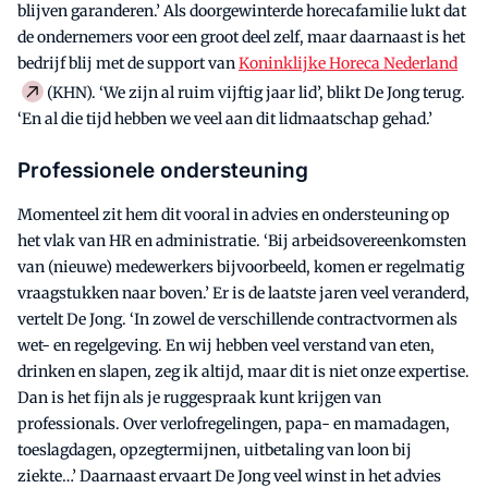
blijven garanderen.’ Als doorgewinterde horecafamilie lukt dat
de ondernemers voor een groot deel zelf, maar daarnaast is het
bedrijf blij met de support van
Koninklijke Horeca Nederland
(KHN). ‘We zijn al ruim vijftig jaar lid’, blikt De Jong terug.
‘En al die tijd hebben we veel aan dit lidmaatschap gehad.’
Professionele ondersteuning
Momenteel zit hem dit vooral in advies en ondersteuning op
het vlak van HR en administratie. ‘Bij arbeidsovereenkomsten
van (nieuwe) medewerkers bijvoorbeeld, komen er regelmatig
vraagstukken naar boven.’ Er is de laatste jaren veel veranderd,
vertelt De Jong. ‘In zowel de verschillende contractvormen als
wet- en regelgeving. En wij hebben veel verstand van eten,
drinken en slapen, zeg ik altijd, maar dit is niet onze expertise.
Dan is het fijn als je ruggespraak kunt krijgen van
professionals. Over verlofregelingen, papa- en mamadagen,
toeslagdagen, opzegtermijnen, uitbetaling van loon bij
ziekte…’ Daarnaast ervaart De Jong veel winst in het advies