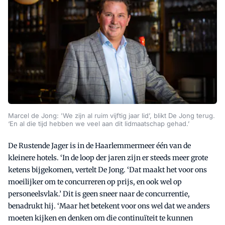
Marcel de Jong: 'We zijn al ruim vijftig jaar lid’, blikt De Jong terug.
‘En al die tijd hebben we veel aan dit lidmaatschap gehad.’
De Rustende Jager is in de Haarlemmermeer één van de
kleinere hotels. ‘In de loop der jaren zijn er steeds meer grote
ketens bijgekomen, vertelt De Jong. ‘Dat maakt het voor ons
moeilijker om te concurreren op prijs, en ook wel op
personeelsvlak.’ Dit is geen sneer naar de concurrentie,
benadrukt hij. ‘Maar het betekent voor ons wel dat we anders
moeten kijken en denken om die continuïteit te kunnen