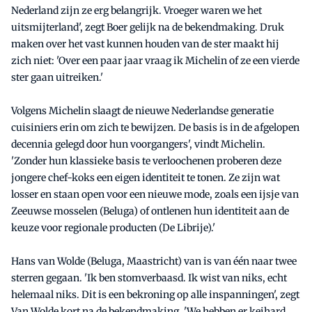
Nederland zijn ze erg belangrijk. Vroeger waren we het
uitsmijterland', zegt Boer gelijk na de bekendmaking. Druk
maken over het vast kunnen houden van de ster maakt hij
zich niet: 'Over een paar jaar vraag ik Michelin of ze een vierde
ster gaan uitreiken.'
Volgens Michelin slaagt de nieuwe Nederlandse generatie
cuisiniers erin om zich te bewijzen. De basis is in de afgelopen
decennia gelegd door hun voorgangers', vindt Michelin.
'Zonder hun klassieke basis te verloochenen proberen deze
jongere chef-koks een eigen identiteit te tonen. Ze zijn wat
losser en staan open voor een nieuwe mode, zoals een ijsje van
Zeeuwse mosselen (Beluga) of ontlenen hun identiteit aan de
keuze voor regionale producten (De Librije).'
Hans van Wolde (Beluga, Maastricht) van is van één naar twee
sterren gegaan. 'Ik ben stomverbaasd. Ik wist van niks, echt
helemaal niks. Dit is een bekroning op alle inspanningen', zegt
Van Wolde kort na de bekendmaking. 'We hebben er keihard