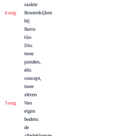
raakte
Binnenkijken
bij
Barra
Gio
Dio:
twee
panden,
één
concept,
twee
sferen
Van
eigen
bodem:
de
allerlekkerste