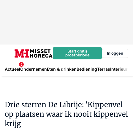
Start gratis
Inloggen
proefperiode
5
Actueel
Ondernemen
Eten & drinken
Bediening
Terras
Interieur
In
Drie sterren De Librije: 'Kippenvel
op plaatsen waar ik nooit kippenvel
krijg