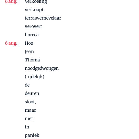
aanbieding'
Verkoeling
vanwege
succes
verkoopt:
nog
terrasvernevelaar
maandje
verovert
door
horeca
Hoe
Jean
Thoma
noodgedwongen
(tijdelijk)
de
deuren
sloot,
maar
niet
in
paniek