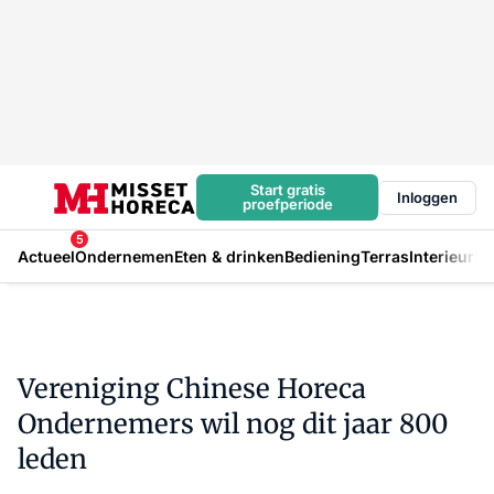
Start gratis
Inloggen
proefperiode
5
Actueel
Ondernemen
Eten & drinken
Bediening
Terras
Interieur
In
Vereniging Chinese Horeca
Ondernemers wil nog dit jaar 800
leden