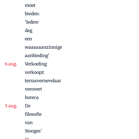
moet
bieden:
'Iedere
dag
een
waaaaaanzinnige
aanbieding'
Verkoeling
verkoopt:
terrasvernevelaar
verovert
horeca
De
filosofie
van
Stooges'