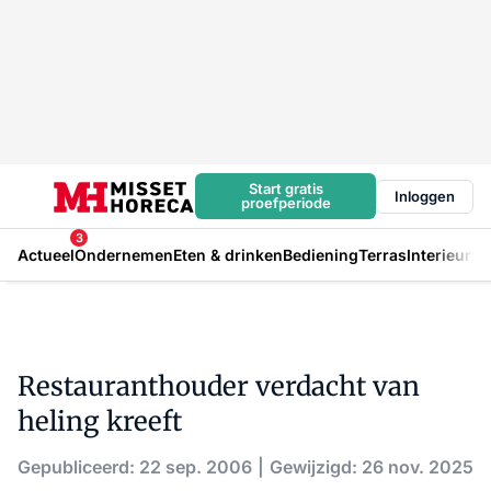
Start gratis
Inloggen
proefperiode
3
Actueel
Ondernemen
Eten & drinken
Bediening
Terras
Interieur
In
Restauranthouder verdacht van
heling kreeft
Gepubliceerd: 22 sep. 2006
Gewijzigd: 26 nov. 2025