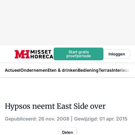
Start gratis
Inloggen
proefperiode
Actueel
Ondernemen
Eten & drinken
Bediening
Terras
Interieur
In
Hypsos neemt East Side over
Gepubliceerd: 26 nov. 2008
Gewijzigd: 01 apr. 2015
Delen