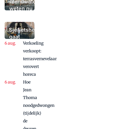
Trendwatchers
weten nu al wat
het winterterras
moet bieden:
'Iedere dag een
Sjefietshe
waaaaaanzinnige
gaat
aanbieding'
Verkoeling
vanwege
succes
verkoopt:
nog
terrasvernevelaar
maandje
verovert
door
horeca
Hoe
Jean
Thoma
noodgedwongen
(tijdelijk)
de
deuren