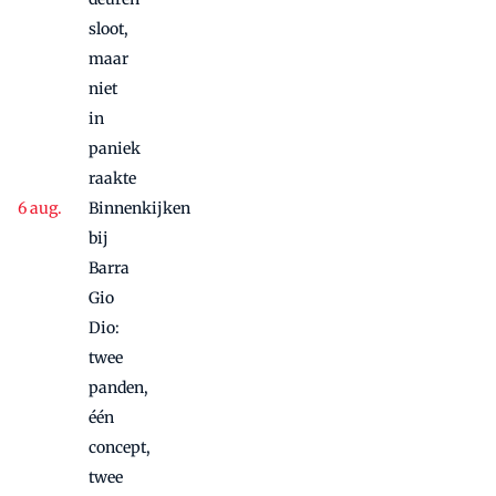
sloot,
maar
niet
in
paniek
raakte
Binnenkijken
bij
Barra
Gio
Dio:
twee
panden,
één
concept,
twee