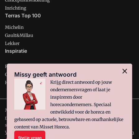
Conceptontwikkeling
Inrichting
Terras Top 100
Michelin
Gault&Millau
Lekker
Inspiratie
Restaurant
Missy geeft antwoord
Café
Krijg direct antwoord op jouw
Hotel
ondernemersvragen of laat je
inspireren door
horecaondernemers. Speciaal
Misset Horeca is onderdeel van VMN media. Lees in
ons
ontwikkeld voor de horeca en
manifest
waar VMN media voor staat. Op gebruik van deze
gebaseerd op actuele, betrouwbare en onafhankelijke
site zijn de volgende regelingen van toepassing:
Algemene
content van Misset Horeca.
Voorwaarden
en
Privacy en Cookie beleid
|
Privacy instellingen
Stel je vraag