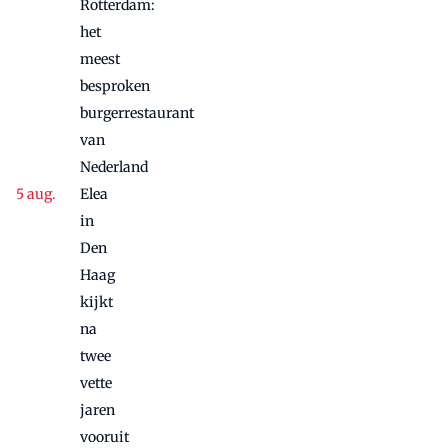
Rotterdam:
het
meest
besproken
burgerrestaurant
van
Nederland
Elea
in
Den
Haag
kijkt
na
twee
vette
jaren
vooruit