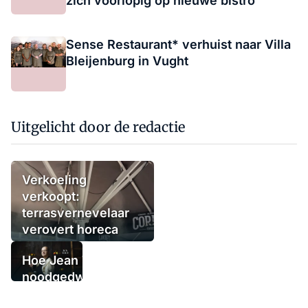
zich voorlopig op nieuwe bistro
Sense Restaurant* verhuist naar Villa
Bleijenburg in Vught
Uitgelicht door de redactie
Verkoeling
verkoopt:
terrasvernevelaar
verovert horeca
Hoe Jean Thoma
noodgedwongen
(tijdelijk) de