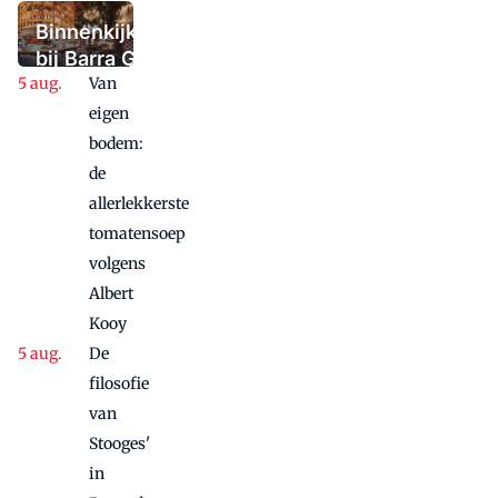
deuren sloot,
maar niet in
Binnenkijken
paniek raakte
bij Barra Gio
Van
Dio: twee
panden, één
eigen
concept,
bodem:
twee sferen
de
allerlekkerste
tomatensoep
volgens
Albert
Kooy
De
filosofie
van
Stooges'
in