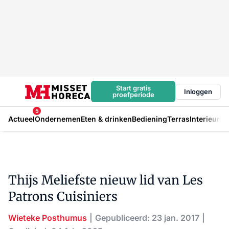
Start gratis
Inloggen
proefperiode
5
Actueel
Ondernemen
Eten & drinken
Bediening
Terras
Interieur
In
Thijs Meliefste nieuw lid van Les
Patrons Cuisiniers
Wieteke Posthumus
Gepubliceerd: 23 jan. 2017