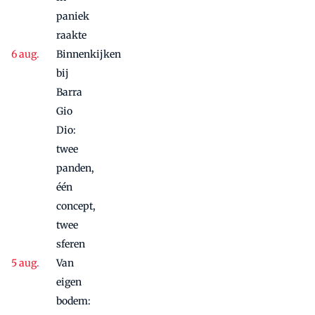
paniek
raakte
Binnenkijken
bij
Barra
Gio
Dio:
twee
panden,
één
concept,
twee
sferen
Van
eigen
bodem: