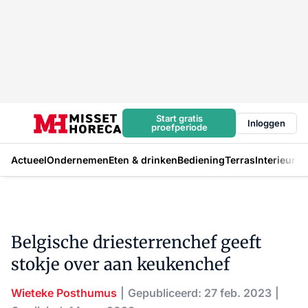
Start gratis
Inloggen
proefperiode
Actueel
Ondernemen
Eten & drinken
Bediening
Terras
Interieur
In
Belgische driesterrenchef geeft
stokje over aan keukenchef
Wieteke Posthumus
Gepubliceerd: 27 feb. 2023