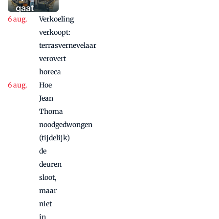
waaaaaanzinnige
gaat
aanbieding'
Verkoeling
vanwege
succes
verkoopt:
nog
terrasvernevelaar
maandje
verovert
door
horeca
Hoe
Jean
Thoma
noodgedwongen
(tijdelijk)
de
deuren
sloot,
maar
niet
in