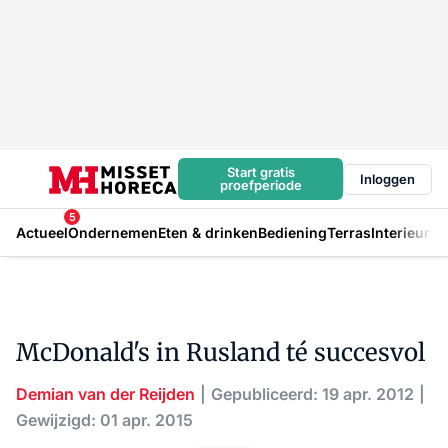
Start gratis
Inloggen
proefperiode
5
Actueel
Ondernemen
Eten & drinken
Bediening
Terras
Interieur
In
McDonald's in Rusland té succesvol
Demian van der Reijden
Gepubliceerd: 19 apr. 2012
Gewijzigd: 01 apr. 2015