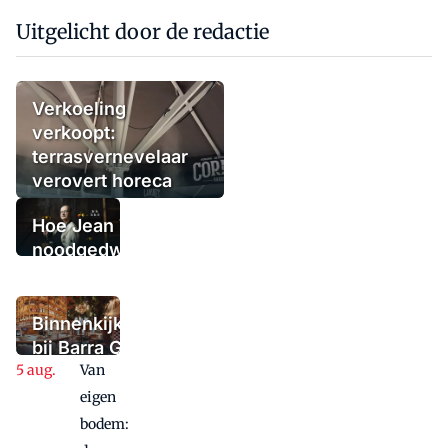
Uitgelicht door de redactie
Verkoeling
verkoopt:
terrasvernevelaar
verovert horeca
Hoe Jean Thoma
noodgedwongen
(tijdelijk) de
deuren sloot,
maar niet in
Binnenkijken
paniek raakte
bij Barra Gio
Van
Dio: twee
panden, één
eigen
concept,
bodem:
twee sferen